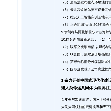
（5）最高法发布生态环境法典
（6）最北高铁哈尔滨至伊春高
（7）雄安人工智能实训基地今
（8）上合组织“天山-2026”
9.伊朗称与阿曼涉霍尔木兹海峡
10.国际新闻最新消息： （1
（2）以军空袭黎南部 以媒称黎
（3）联合国：厄尔尼诺增强加
（4）英报告称部分AI模型测试
（5）国际足联就子公司商业提案公开
1.奋力开创中国式现代化
建人类命运共同体 为世界注
百年变局加速演进，国际形势变
大党大国领袖的宏阔视野和天下