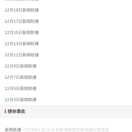
12月19日新闻联播
12月17日新闻联播
12月15日新闻联播
12月13日新闻联播
12月11日新闻联播
12月9日新闻联播
12月7日新闻联播
12月5日新闻联播
12月3日新闻联播
猜你喜欢
新闻联播
>2026年1月2日央视新闻频道联播视频在线观看