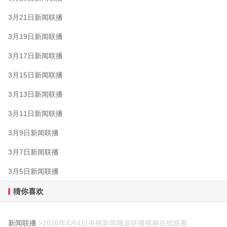
3月21日新闻联播
3月19日新闻联播
3月17日新闻联播
3月15日新闻联播
3月13日新闻联播
3月11日新闻联播
3月9日新闻联播
3月7日新闻联播
3月5日新闻联播
猜你喜欢
新闻联播
>2026年4月4日央视新闻频道联播视频在线观看