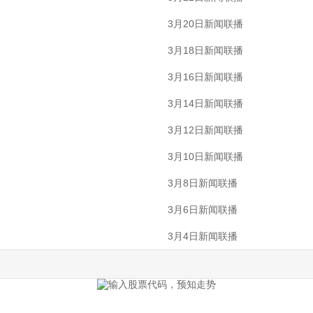
3月20日新闻联播
3月18日新闻联播
3月16日新闻联播
3月14日新闻联播
3月12日新闻联播
3月10日新闻联播
3月8日新闻联播
3月6日新闻联播
3月4日新闻联播