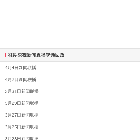
往期央视新闻直播视频回放
4月4日新闻联播
4月2日新闻联播
3月31日新闻联播
3月29日新闻联播
3月27日新闻联播
3月25日新闻联播
3月23日新闻联播