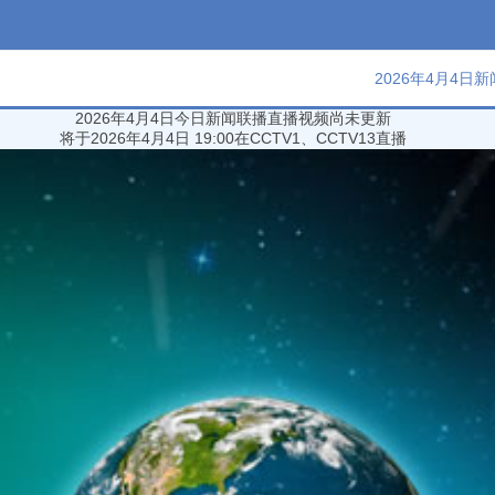
2026年4月4日
2026年4月4日今日新闻联播直播视频尚未更新
将于2026年4月4日 19:00在CCTV1、CCTV13直播